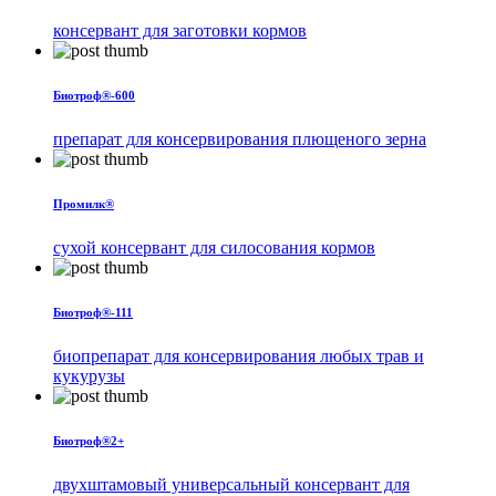
консервант для заготовки кормов
Биотроф®-600
препарат для консервирования плющеного зерна
Промилк®
сухой консервант для силосования кормов
Биотроф®-111
биопрепарат для консервирования любых трав и
кукурузы
Биотроф®2+
двухштамовый универсальный консервант для