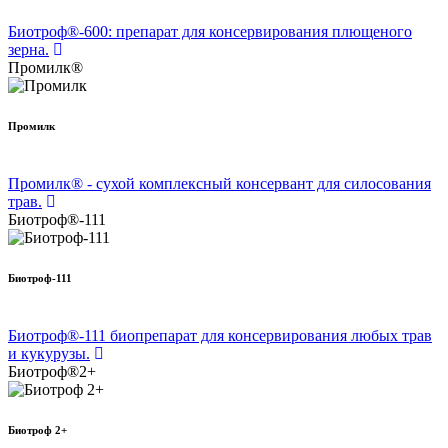
Биотроф®-600: препарат для консервирования плющеного
зерна.
Промилк®
Промилк
Промилк® - сухой комплексный консервант для силосования
трав.
Биотроф®-111
Биотроф-111
Биотроф®-111 биопрепарат для консервирования любых трав
и кукурузы.
Биотроф®2+
Биотроф 2+