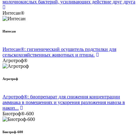
молочнокислых бактерий, усиливающих действие друг друга
Интесан®
Интесан
Интесан®: гигиенический осушитель подстилки для
сельскохозяйственных животных и птицы.
Агротроф®
Агротроф
Агротроф®: биопрепарат для снижения концентрации
аммиака в помещениях и ускорения разложения навоза в
накоп...
Биотроф®-600
Биотроф-600