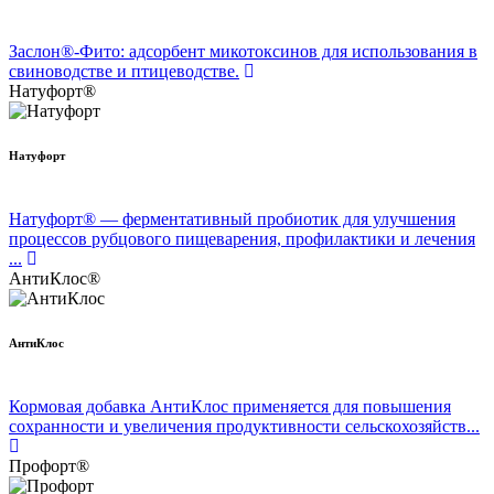
Заслон®-Фито: адсорбент микотоксинов для использования в
свиноводстве и птицеводстве.
Натуфорт®
Натуфорт
Натуфорт® — ферментативный пробиотик для улучшения
процессов рубцового пищеварения, профилактики и лечения
...
АнтиКлос®
АнтиКлос
Кормовая добавка АнтиКлос применяется для повышения
сохранности и увеличения продуктивности сельскохозяйств...
Профорт®