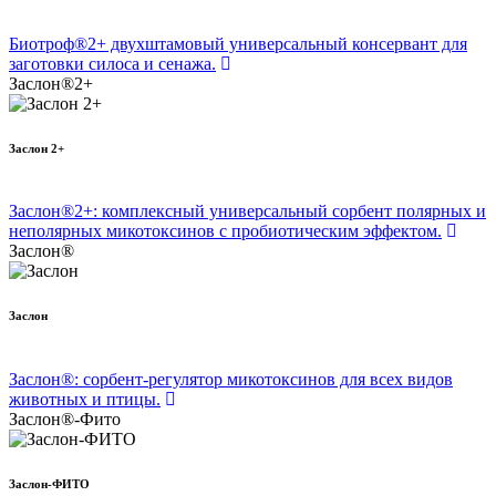
Биотроф®2+ двухштамовый универсальный консервант для
заготовки силоса и сенажа.
Заслон®2+
Заслон 2+
Заслон®2+: комплексный универсальный сорбент полярных и
неполярных микотоксинов с пробиотическим эффектом.
Заслон®
Заслон
Заслон®: сорбент-регулятор микотоксинов для всех видов
животных и птицы.
Заслон®-Фито
Заслон-ФИТО