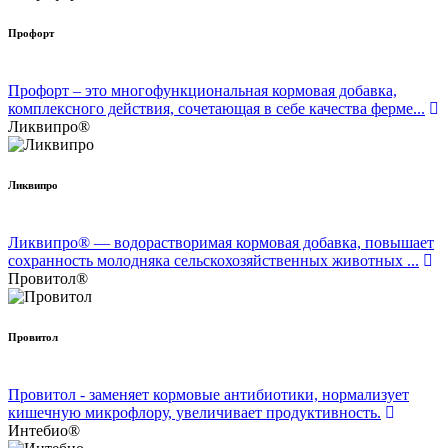
Профорт
Профорт – это многофункциональная кормовая добавка,
комплексного действия, сочетающая в себе качества ферме...
Ликвипро®
Ликвипро
Ликвипро® — водорастворимая кормовая добавка, повышает
сохранность молодняка сельскохозяйственных животных ...
Провитол®
Провитол
Провитол - заменяет кормовые антибиотики, нормализует
кишечную микрофлору, увеличивает продуктивность.
Интебио®