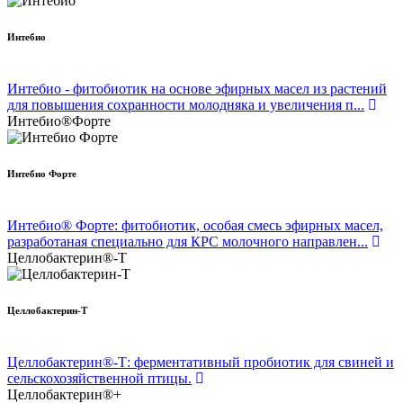
Интебио
Интебио - фитобиотик на основе эфирных масел из растений
для повышения сохранности молодняка и увеличения п...
Интебио®Форте
Интебио Форте
Интебио® Форте: фитобиотик, особая смесь эфирных масел,
разработаная специально для КРС молочного направлен...
Целлобактерин®-Т
Целлобактерин-Т
Целлобактерин®-Т: ферментативный пробиотик для свиней и
сельскохозяйственной птицы.
Целлобактерин®+