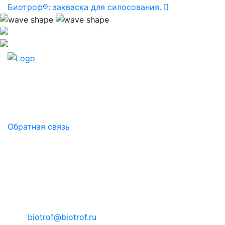
Биотроф®: закваска для силосования.
БИОТРОФ - российская научно-производственная
компания.
Здоровый микробиом - основа продуктивности!
Обратная связь
Контакты
Российская Федерация, Ленинградская
область, муниципальный район Тосненский,
городское поселение Тельмановское,
территория Складской комплекс-3, здание 1
корпус 4
biotrof@biotrof.ru