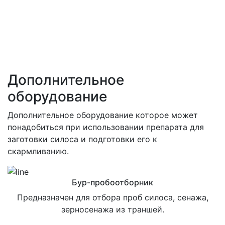
Расход биоконсерванта Промилк® составляет 100 г на
75 т силосуемой массы. Препарат расфасован в
фольгированные пакеты по 100 г. Упакован в коробки
по 6 пакетов. Срок хранения - 24 месяца.
Дополнительное
оборудование
Дополнительное оборудование которое может
понадобиться при использовании препарата для
заготовки силоса и подготовки его к
скармливанию.
Бур-пробоотборник
Предназначен для отбора проб силоса, сенажа,
зерносенажа из траншей.